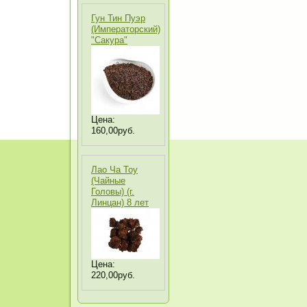
Гун Тин Пуэр
(Императорский)
"Сакура"
Цена:
160,00руб.
Лао Ча Тоу
(Чайные
Головы) (г.
Линцан) 8 лет
Цена:
220,00руб.