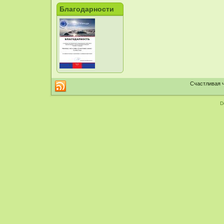
Благодарности
Счастливая ч
D