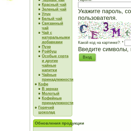
Красный чай
Зеленый чай
Укажите пароль, с
Улун
пользователя.
Белый чай
Связанный
чай
Чай с
натуральными
добавками
Какой код на картинке?:
*
Пуэр
Введите символы, 
Ройбуш
Особые сорта
и другие
чайные
напитки
Чайные
принадлежности
Кофе
В зернах
Молотый
Кофейные
принадлежности
Горячий
шоколад
Обновления продукции