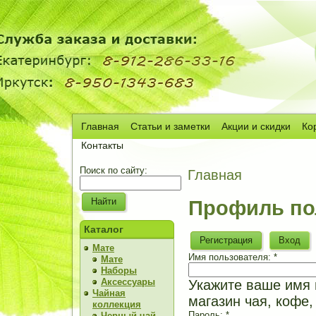
Главная
Статьи и заметки
Акции и скидки
Ко
Сч
Контакты
Поиск по сайту:
Главная
Профиль по
Каталог
Регистрация
Вход
Мате
Имя пользователя:
*
Мате
Наборы
Аксессуары
Укажите ваше имя н
Чайная
магазин чая, кофе,
коллекция
Пароль:
*
Черный чай