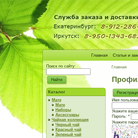
Главная
Статьи и за
Поиск по сайту:
Главная
Профи
Каталог
Регистраци
Мате
Имя пользова
Мате
Наборы
Укажите ваше 
Аксессуары
Пароль:
*
Чайная коллекция
Укажите паро
Черный чай
Красный чай
Зеленый чай