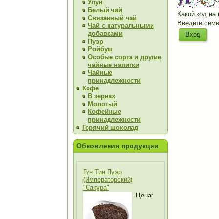
Улун
Белый чай
Какой код на 
Связанный чай
Введите симв
Чай с натуральными
добавками
Пуэр
Ройбуш
Особые сорта и другие
чайные напитки
Чайные
принадлежности
Кофе
В зернах
Молотый
Кофейные
принадлежности
Горячий шоколад
Обновления продукции
Гун Тин Пуэр
(Императорский)
"Сакура"
Цена: