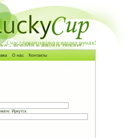
а - всегда в ваших руках!
авка
О нас
Контакты
мате. Иркутск.