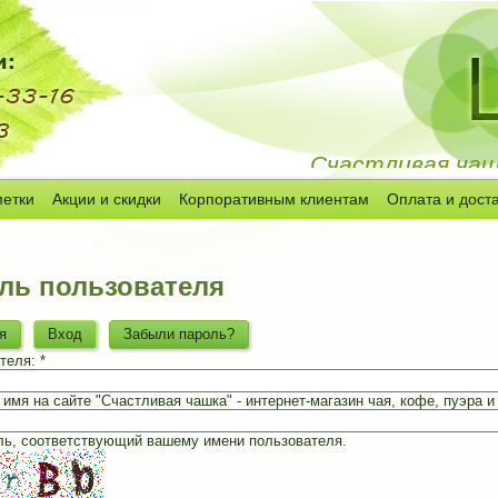
Счастливая чашк
метки
Акции и скидки
Корпоративным клиентам
Оплата и дост
ль пользователя
я
Вход
Забыли пароль?
теля:
*
имя на сайте "Счастливая чашка" - интернет-магазин чая, кофе, пуэра и 
ль, соответствующий вашему имени пользователя.