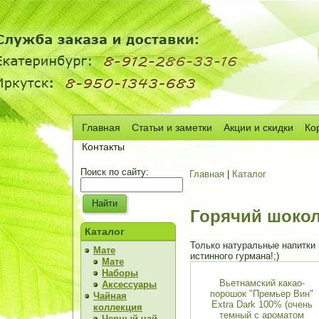
Главная
Статьи и заметки
Акции и скидки
Ко
Сч
Контакты
Поиск по сайту:
Главная
|
Каталог
Горячий шоко
Каталог
Только натуральные напитки 
Мате
истинного гурмана!;)
Мате
Наборы
Вьетнамский какао-
Аксессуары
порошок "Премьер Вин"
Чайная
Extra Dark 100% (очень
коллекция
темный с ароматом
Черный чай