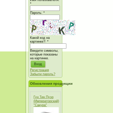
*
Пароль:
*
Какой код на
картинке?:
*
Введите символы,
которые показаны
на картинке.
Регистрация
Забыли пароль?
Обновления продукции
Гун Тин Пуэр
(Императорский)
"Сакура"