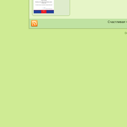
Счастливая ч
D