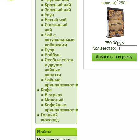
ванили), 250 г
Красный чай
Зеленый чай
Улун
Белый чай
Связанный
чай
Чай с
натуральными
750,00руб.
добавками
Количество:
Пуэр
Ройбуш
Особые сорта
и другие
чайные
напитки
Чайные
принадлежности
Кофе
В зернах
Молотый
Кофейные
принадлежности
Горячий
шоколад
Войти:
Имя пользователя: