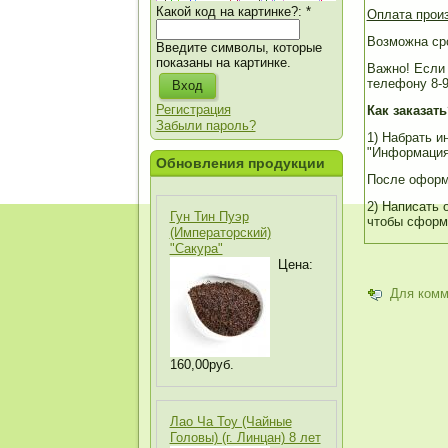
Какой код на картинке?:
*
Оплата прои
Возможна сро
Введите символы, которые
показаны на картинке.
Важно! Если 
телефону 8-9
Регистрация
Как заказат
Забыли пароль?
1) Набрать и
"Информация 
Обновления продукции
После оформ
2) Написать 
Гун Тин Пуэр
чтобы сформи
(Императорский)
"Сакура"
Цена:
Для комм
160,00руб.
Лао Ча Тоу (Чайные
Головы) (г. Линцан) 8 лет