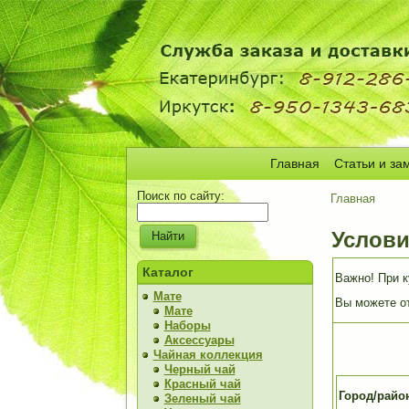
Главная
Статьи и за
Поиск по сайту:
Главная
Услови
Каталог
Важно! При к
Мате
Вы можете от
Мате
Наборы
Аксессуары
Чайная коллекция
Черный чай
Красный чай
Город/райо
Зеленый чай