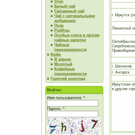
Улун
Белый чай
Связанный чай
г. Иркутск (
Чай с натуральными
добавками
Пуэр
Ленинский о
Ройбуш
Особые сорта и другие
чайные напитки
Октябрьски
Чайные
Свердловски
принадлежности
Правобереж
Кофе
В зернах
Молотый
г. Шелехов
Кофейные
г. Ангарск
принадлежности
Горячий шоколад
Иркутская о
и другие го
Войти:
Имя пользователя:
*
Пароль:
*