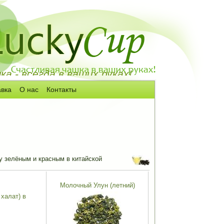
а - всегда в ваших руках!
авка
О нас
Контакты
ду зелёным и красным в китайской
Молочный Улун (летний)
халат) в