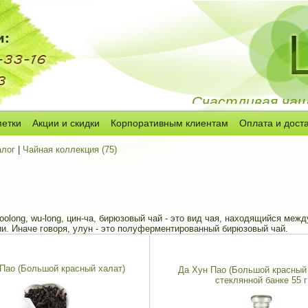
Счастливая чашк
метки
Акции и скидки
Корпоративным клиентам
Оплата и дост
алог
|
Чайная коллекция (75)
 oolong, wu-long, цин-ча, бирюзовый чай - это вид чая, находящийся меж
и. Иначе говоря, улун - это полуферментированный бирюзовый чай.
Пао (Большой красный халат)
Да Хун Пао (Большой красный 
стеклянной банке 55 г