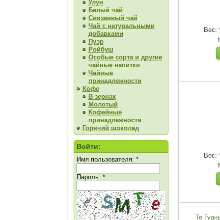
Улун
Белый чай
Связанный чай
Чай с натуральными
Вес:
добавками
Пуэр
Ройбуш
Особые сорта и другие
чайные напитки
Чайные
принадлежности
Кофе
В зернах
Молотый
Кофейные
принадлежности
Горячий шоколад
Войти:
Вес:
Имя пользователя:
*
Пароль:
*
Те Гуан