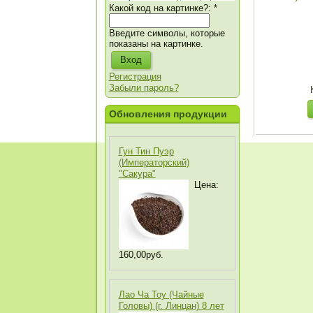
Какой код на картинке?:
*
Введите символы, которые
показаны на картинке.
Регистрация
Забыли пароль?
Обновления продукции
Гун Тин Пуэр
(Императорский)
"Сакура"
Цена:
160,00руб.
Лао Ча Тоу (Чайные
Головы) (г. Линцан) 8 лет