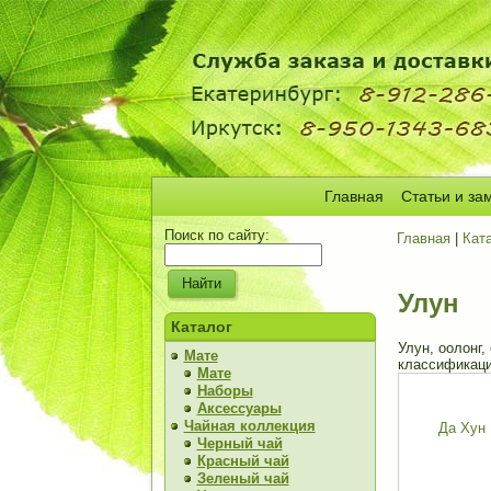
Главная
Статьи и за
Поиск по сайту:
Главная
|
Кат
Улун
Каталог
Улун, оолонг,
Мате
классификаци
Мате
Наборы
Аксессуары
Чайная коллекция
Да Хун 
Черный чай
Красный чай
Зеленый чай