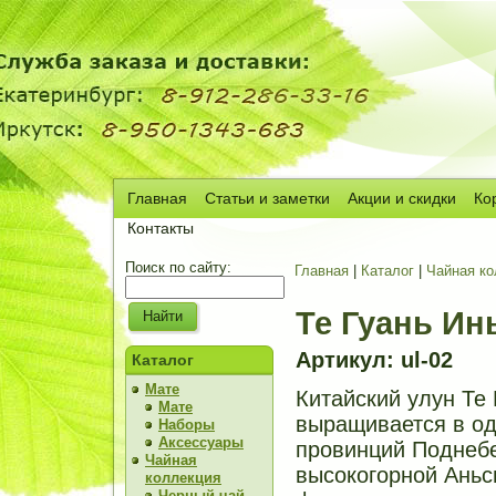
Главная
Статьи и заметки
Акции и скидки
Ко
Сч
Контакты
Поиск по сайту:
Главная
|
Каталог
|
Чайная ко
Те Гуань Ин
Артикул: ul-02
Каталог
Мате
Китайский улун Те 
Мате
выращивается в од
Наборы
Аксессуары
провинций Поднебе
Чайная
высокогорной Аньс
коллекция
Черный чай