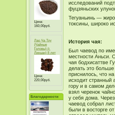
исследований под
фуцзяньских улуно
Тегуаньинь — жир
Цена:
токсины, широко ис
160,00руб.
Лао Ча Тоу
История чая:
(Чайные
Головы) (г.
Был чаевод по име
Линцан) 8 лет
местности Аньси. 
чая бодхисаттве Г
делать это больше
приснилось, что на
Цена:
исходит странный 
220,00руб.
гору и в самом дел
взял черенок чайн
Благодарности
у себя дома. Через
чаевод собрал лист
были в восторге от