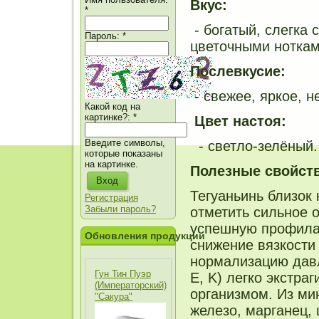
Вкус:
*
- богатый, слегка
Пароль:
*
цветочными ноткам
Послевкусие:
- свежее, яркое, 
Какой код на
картинке?:
*
Цвет настоя:
Введите символы,
- светло-зелёный.
которые показаны
на картинке.
Полезные свойств
Тегуаньинь близок
Регистрация
Забыли пароль?
отметить сильное 
успешную профилак
Обновления продукции
снижение вязкости 
нормализацию давле
Гун Тин Пуэр
E, K) легко экстра
(Императорский)
организмом. Из ми
"Сакура"
железо, марганец, 