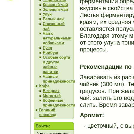
ферментации опре
Красный чай
вкусовые свойства 
Зеленый чай
Листья ферментир
Улун
Белый чай
краям, их средняя 
Связанный
оставляется полус
чай
Чай с
Благодаря этому м
натуральными
от этого улуна тон
добавками
Пуэр
процессы.
Ройбуш
Особые сорта
и другие
Рекомендации по
чайные
напитки
Заваривать из расч
Чайные
принадлежности
чайник (300 мл). 
Кофе
градусов. При жел
В зернах
Молотый
чай: залить его в
Кофейные
слить. Время зава
принадлежности
Горячий
Аромат:
шоколад
- цветочный, с вы
Войти:
Имя пользователя: