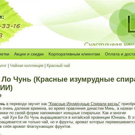
Счастливая чашк
метки
Акции и скидки
Корпоративным клиентам
Оплата и дост
алог
|
Чайная коллекция
|
Красный чай
 Ло Чунь (Красные изумрудные спир
ИИ)
9
унь
в переводе звучит как
"Красные Изумрудные Спирали весны"
приобр
в очень далекие времена, во время правления династии Минь, а назван т
аинки по своей форме напоминают изящные спиральки. Как и многие
и, чай Хун Би Ло Чунь выращивается в китайской провинции Юннань. В э
ращивается не только чай, но и фрукты, аромат которых перемешиваетс
 в себя аромат благоухающих фруктов.