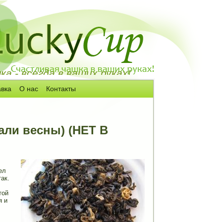
а - всегда в ваших руках!
авка
О нас
Контакты
али весны) (НЕТ В
ел
ак.
той
я и