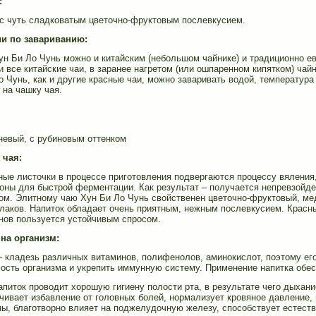
:
с с чуть сладковатым цветочно-фруктовым послевкусием.
и по завариванию:
ун Би Ло Чунь можно и китайским (небольшом чайнике) и традиционно 
 и все китайские чаи, в заранее нагретом (или ошпаренном кипятком) чайн
 Чунь, как и другие красные чаи, можно заваривать водой, температура 
 на чашку чая.
чневый, с рубиновым оттенком
 чая:
ые листочки в процессе приготовления подвергаются процессу вяления,
тоны для быстрой ферментации. Как результат – получается непревзойд
ом. Элитному чаю Хун Би Ло Чунь свойственен цветочно-фруктовый, м
лаков. Напиток обладает очень приятным, нежным послевкусием. Красны
нов пользуется устойчивым спросом.
на организм:
– кладезь различных витаминов, полифенолов, аминокислот, поэтому ег
ость организма и укрепить иммунную систему. Применение напитка обе
апиток проводит хорошую гигиену полости рта, в результате чего дыхан
чивает избавление от головных болей, нормализует кровяное давление, 
ны, благотворно влияет на поджелудочную железу, способствует естест