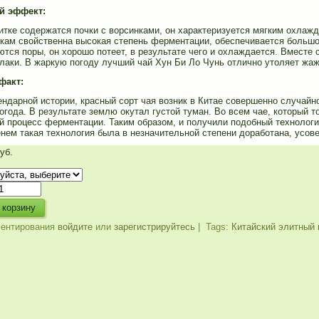
й эффект:
итке содержатся почки с ворсинками, он характеризуется мягким охлаж
кам свойственна высокая степень ферментации, обеспечивается большое
тся поры, он хорошо потеет, в результате чего и охлаждается. Вместе 
лаки. В жаркую погоду лучший чай Хун Би Ло Чунь отлично утоляет жажд
факт:
ендарной истории, красный сорт чая возник в Китае совершенно случай
года. В результате землю окутал густой туман. Во всем чае, который т
й процесс ферментации. Таким образом, и получили подобный технологи
енем такая технология была в незначительной степени доработана, усов
уб.
ентирования
войдите
или
зарегистрируйтесь
| Tags:
Китайский элитный 