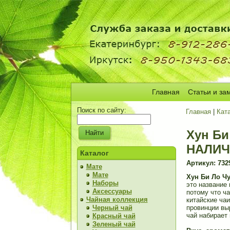
Главная
Статьи и за
Поиск по сайту:
Главная
|
Кат
Хун Би
НАЛИЧ
Каталог
Артикул: 732
Мате
Мате
Хун Би Ло Ч
Наборы
это название 
Аксессуары
потому что ч
Чайная коллекция
китайские ча
Черный чай
провинции вы
чай набирает
Красный чай
Зеленый чай