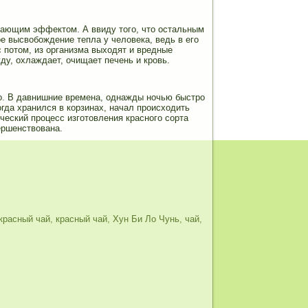
дающим эффектом. А ввиду того, что остальным
 высвобождение тепла у человека, ведь в его
с потом, из организма выходят и вредные
у, охлаждает, очищает печень и кровь.
но. В давнишние времена, однажды ночью быстро
огда хранился в корзинах, начал происходить
ческий процесс изготовления красного сорта
ершенствована.
красный чай
,
красный чай
,
Хун Би Ло Чунь
,
чай
,