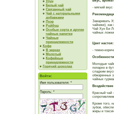
Вкус, аромат
Улун
Белый чай
- мягкий вку
Связанный чай
Чай с натуральными
Рекомендаци
добавками
Заваривать Х
Пуэр
чайнике), как
Ройбуш
Чай Хун Би Ло
Особые сорта и другие
чайных ложки
чайные напитки
Чайные
принадлежности
Цвет настоя:
Кофе
В зернах
- темно-кори
Молотый
Особенности
Кофейные
принадлежности
Молодые чайн
Горячий шоколад
попарно в бу
сладким вкус
обжаренных з
Войти:
чайных гурма
Имя пользователя:
*
Воздействие 
Пароль:
*
Красный чай 
сопротивляем
Кроме того, н
зубов, обеспе
жиры и токси