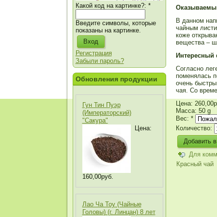
Какой код на картинке?:
*
Оказываемы
В данном нап
Введите символы, которые
чайным листи
показаны на картинке.
коже открываю
вещества – ш
Регистрация
Интересный 
Забыли пароль?
Согласно лег
поменялась по
Обновления продукции
очень быстры
чая. Со врем
Цена:
260,00р
Гун Тин Пуэр
Масса: 50 g
(Императорский)
Вес:
*
"Сакура"
Цена:
Количество:
Для комм
Красный чай
160,00руб.
Лао Ча Тоу (Чайные
Головы) (г. Линцан) 8 лет