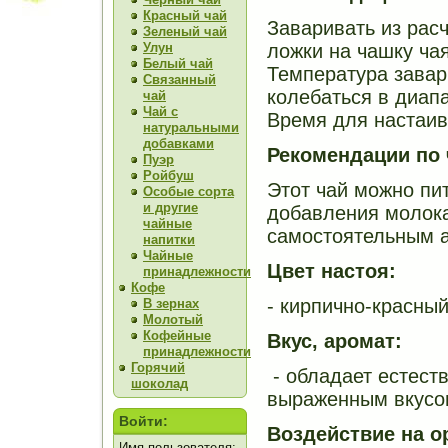
Красный чай
Заваривать из расч
Зеленый чай
Улун
ложки на чашку чая
Белый чай
Температура зава
Связанный
колебаться в диапа
чай
Чай с
Время для настаива
натуральными
добавками
Рекомендации по
Пуэр
Ройбуш
Этот чай можно пит
Особые сорта
и другие
добавления молока
чайные
самостоятельным а
напитки
Чайные
Цвет настоя:
принадлежности
Кофе
- кирпично-красны
В зернах
Молотый
Кофейные
Вкус, аромат:
принадлежности
Горячий
- обладает естест
шоколад
выраженным вкусо
Войти:
Воздействие на о
Имя пользователя: