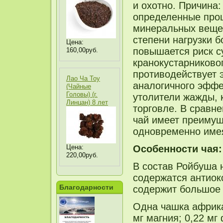
и охотно. Причина:
определенные проц
минеральных вещес
степени нагрузки 
Цена:
повышается риск с
160,00руб.
кранокустарниковог
противодействует 
Лао Ча Тоу
аналогичного эффе
(Чайные
Головы) (г.
утолители жажды, 
Линцан) 8 лет
торговле. В сравн
чай имеет преимущ
одновременно имея
Цена:
Особенности чая:
220,00руб.
В состав Ройбуша 
содержатся антиокс
Благодарности
содержит большое 
Одна чашка африкан
мг магния; 0,22 мг 