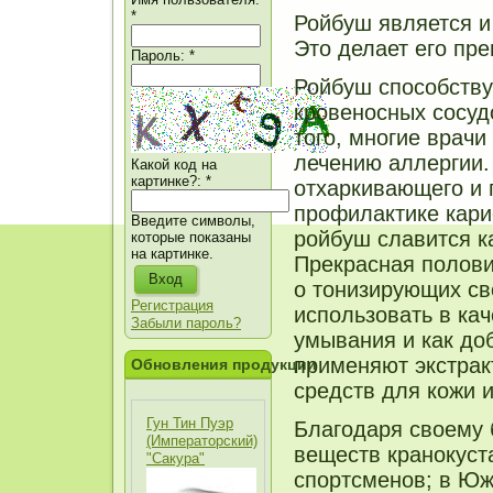
*
Ройбуш является и
Это делает его пр
Пароль:
*
Ройбуш способству
кровеносных сосуд
того, многие врачи
лечению аллергии.
Какой код на
картинке?:
*
отхаркивающего и 
профилактике кари
Введите символы,
ройбуш славится к
которые показаны
на картинке.
Прекрасная полови
о тонизирующих св
Регистрация
использовать в ка
Забыли пароль?
умывания и как до
применяют экстрак
Обновления продукции
средств для кожи и
Гун Тин Пуэр
Благодаря своему
(Императорский)
веществ кранокуст
"Сакура"
спортсменов; в Юж