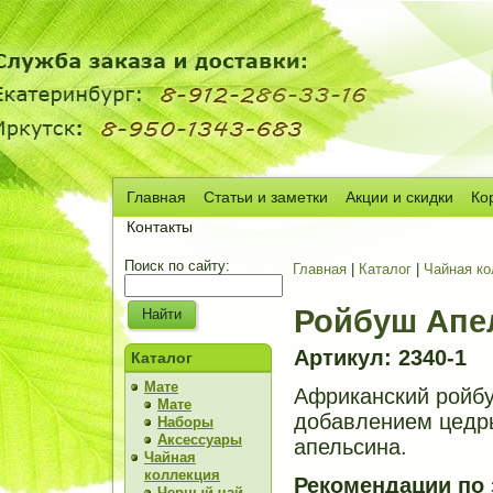
Главная
Статьи и заметки
Акции и скидки
Ко
Сч
Контакты
Поиск по сайту:
Главная
|
Каталог
|
Чайная ко
Ройбуш Апе
Артикул: 2340-1
Каталог
Мате
Африканский ройб
Мате
добавлением цедр
Наборы
Аксессуары
апельсина.
Чайная
коллекция
Рекомендации по
Черный чай