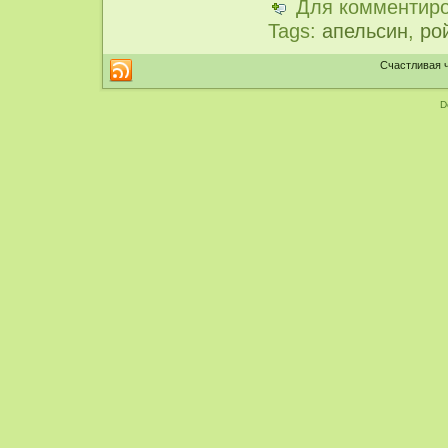
Для комментир
Tags:
апельсин
,
ро
Счастливая ч
D