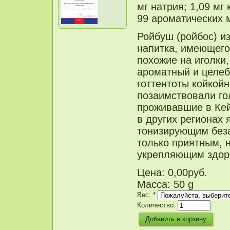
мг натрия; 1,09 мг 
99 ароматических 
Ройбуш (ройбос) и
напитка, имеющего 
похожие на иголки
ароматный и целеб
готтентоты койкойн
позаимствовали го
проживавшие в Кей
в других регионах
тонизирующим беза
только приятным, 
укрепляющим здор
Цена:
0,00руб.
Масса: 50 g
Вес:
*
Количество: