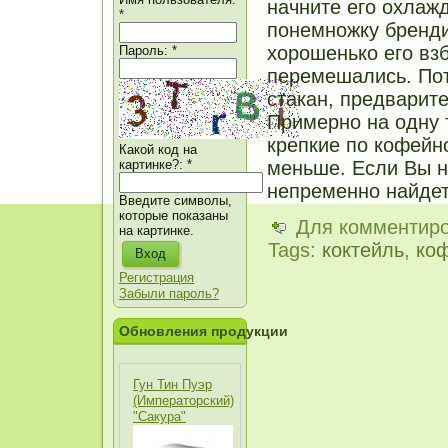
начните его охлажд
*
понемножку бренди
хорошенько его вз
Пароль:
*
перемешались. По
стакан, предварит
Примерно на одну т
крепкие по кофейн
Какой код на
меньше. Если Вы не
картинке?:
*
непременно найдет
Введите символы,
которые показаны
Для комментир
на картинке.
Tags:
коктейль
,
ко
Регистрация
Забыли пароль?
Обновления продукции
Гун Тин Пуэр
(Императорский)
"Сакура"