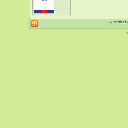
Счастливая ч
D