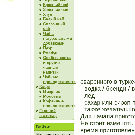
Красный чай
Зеленый чай
Улун
Белый чай
Связанный
чай
Чай с
натуральными
добавками
Пуэр
Ройбуш
Особые сорта
и другие
чайные
напитки
Чайные
сваренного в турке
принадлежности
Кофе
- водка / бренди /
В зернах
- лед
Молотый
Кофейные
- сахар или сироп
принадлежности
- также желательн
Горячий
Для начала пригот
шоколад
Не стоит изменять
Войти:
время приготовлени
Имя пользователя: