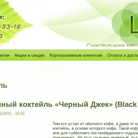
Счастливая чашк
метки
Акции и скидки
Корпоративным клиентам
Оплата и дост
ль
ный коктейль «Черный Джек» (Black 
5/2015 - 16:01
Тем кто устал от обычного кофе, и даже от к
коктейль, в основе которого кофе. Такой ко
или для субботнего послеобеденного отдыха.
приготовить. На вкус он очень приятный, по