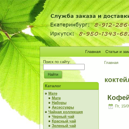
Главная
Статьи и за
Поиск по сайту:
Главная
коктей
Каталог
Мате
Кофей
Мате
Наборы
Пт, 15/0
Аксессуары
Чайная коллекция
Черный чай
Красный чай
Зеленый чай