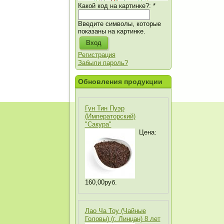
Какой код на картинке?:
*
Введите символы, которые
показаны на картинке.
Регистрация
Забыли пароль?
Обновления продукции
Гун Тин Пуэр
(Императорский)
"Сакура"
Цена:
160,00руб.
Лао Ча Тоу (Чайные
Головы) (г. Линцан) 8 лет