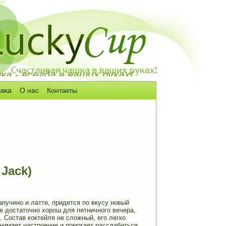
а - всегда в ваших руках!
авка
О нас
Контакты
Jack)
апучино и латте, придется по вкусу новый
фе достаточно хорош для пятничного вечера,
 Состав коктейля не сложный, его легко
днимает настроение и помогает расслабиться.