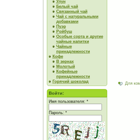
Улун
Белый чай
Связанный чай
Чай с натуральными
добавками
Пуэр
Ройбуш
Особые сорта и другие
чайные напитки
Чайные
принадлежности
Кофе
В зернах
Молотый
Кофейные
принадлежности
Горячий шоколад
Для ко
Войти:
Имя пользователя:
*
Пароль:
*