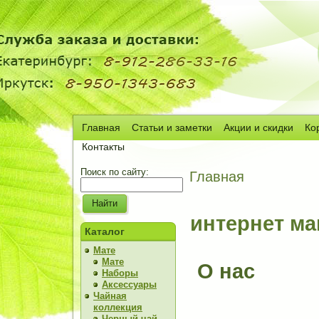
Главная
Статьи и заметки
Акции и скидки
Ко
Сч
Контакты
Поиск по сайту:
Главная
интернет ма
Каталог
Мате
Мате
О нас
Наборы
Аксессуары
Чайная
коллекция
Черный чай