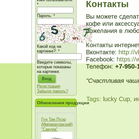
Контакты
*
Вы можете сделат
Пароль:
*
кофе или аксессуа
пожелания в любо
Контакты интерне
Какой код на
Вконтакте:
http://
картинке?:
*
Facebook:
https:/
Введите символы,
Телефон:
+7-950-
которые показаны
на картинке.
"Счастливая чашк
Регистрация
Забыли пароль?
Tags:
lucky Cup
,
и
Обновления продукции
Гун Тин Пуэр
(Императорский)
"Сакура"