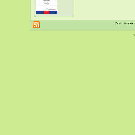
Счастливая ч
D