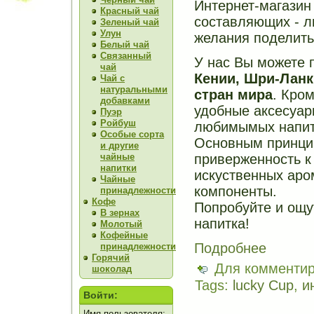
Интернет-магазин
Красный чай
составляющих - л
Зеленый чай
Улун
желания поделить
Белый чай
Связанный
У нас Вы можете 
чай
Кении, Шри-Ланк
Чай с
натуральными
стран мира
. Кро
добавками
удобные аксесуар
Пуэр
Ройбуш
любимымых напит
Особые сорта
Основным принци
и другие
чайные
приверженность к
напитки
искуственных аро
Чайные
компоненты.
принадлежности
Кофе
Попробуйте и ощут
В зернах
напитка!
Молотый
Кофейные
Подробнее
принадлежности
Горячий
Для комменти
шоколад
Tags:
lucky Cup
,
и
Войти:
Имя пользователя: