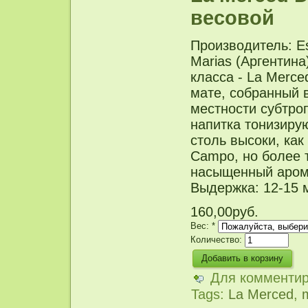
весовой
Производитель: Es
Marias (Аргентин
класса - La Merce
мате, собранный 
местности субтро
напитка тонизиру
столь высоки, как
Campo, но более 
насыщенный арома
Выдержка: 12-15 
160,00руб.
Вес:
*
Количество:
Для комменти
Tags:
La Merced
,