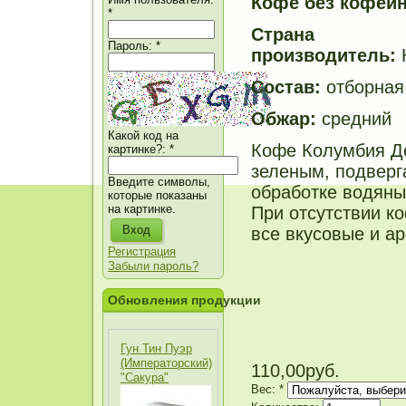
Кофе без кофеин
*
Страна
Пароль:
*
производитель:
Состав:
отборная
Обжар:
средний
Какой код на
Кофе Колумбия Д
картинке?:
*
зеленым, подверг
Введите символы,
обработке водяны
которые показаны
на картинке.
При отсутствии к
все вкусовые и ар
Регистрация
Забыли пароль?
Обновления продукции
Гун Тин Пуэр
(Императорский)
110,00руб.
"Сакура"
Вес:
*