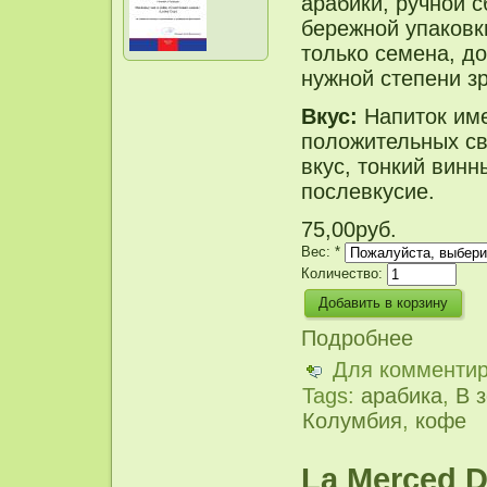
арабики, ручной с
бережной упаковк
только семена, д
нужной степени з
Вкус:
Напиток им
положительных св
вкус, тонкий вин
послевкусие.
75,00руб.
Вес:
*
Количество:
Подробнее
Для комменти
Tags:
арабика
,
В 
Колумбия
,
кофе
La Merced 