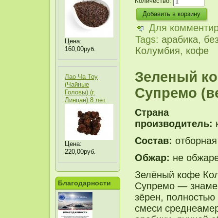
Количество:
Для комменти
Tags:
арабика
,
бе
Цена:
160,00руб.
Колумбия
,
кофе
Зеленый ко
Лао Ча Тоу
(Чайные
Супремо (в
Головы) (г.
Линцан) 8 лет
Страна
производитель:
Состав:
отборная
Цена:
220,00руб.
Обжар:
не обжар
Зелёный кофе Ко
Благодарности
Супремо — знаме
зёрен, полностью
смеси среднеаме