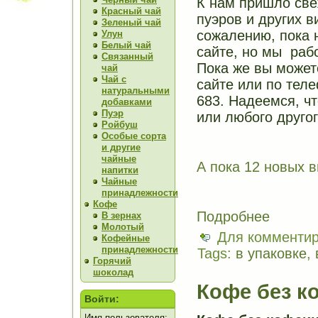
К нам пришло све
Красный чай
пуэров и других в
Зеленый чай
сожалению, пока 
Улун
Белый чай
сайте, но мы раб
Связанный
Пока же вы может
чай
Чай с
сайте или по теле
натуральными
683. Надеемся, чт
добавками
Пуэр
или любого другог
Ройбуш
Особые сорта
и другие
чайные
А пока 12 новых в
напитки
Чайные
принадлежности
Кофе
Подробнее
В зернах
Молотый
Для комменти
Кофейные
принадлежности
Tags:
в упаковке
,
Горячий
шоколад
Кофе без к
Войти:
Имя пользователя: